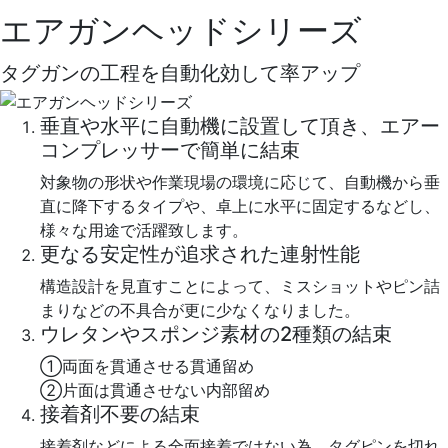
エアガンヘッドシリーズ
タグガンの工程を自動化効して率アップ
垂直や水平に自動機に設置して頂き、エアー
コンプレッサーで簡単に結束
対象物の形状や作業現場の環境に応じて、自動機から垂
直に降下するタイプや、卓上に水平に固定するなどし、
様々な用途で活躍致します。
更なる安定性が追求された連射性能
構造設計を見直すことによって、ミスショットやピン詰
まりなどの不具合が更に少なくなりました。
ウレタンやスポンジ素材の2種類の結束
①両面を貫通させる貫通留め
②片面は貫通させない内部留め
接着剤不要の結束
接着剤などによる全面接着ではない為、タグピンを切れ