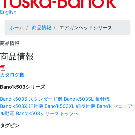
English
パ
ホーム
商品情報
エアガンヘッドシリーズ
ン
商品情報
く
商品情報
ず
カタログ集
Bano’k503シリーズ
Bano’k503S スタンダード機
Bano’k503SL 長針機
Bano’k503X 細針機
Bano’k503XL 細長針機
Bano’k マニュア
ル動画
Bano’k503シリーズトップへ
タグピン