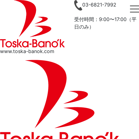
メ
03-6821-7992
t
イ
ン
受付時間：9:00〜17:00
（平
コ
日のみ）
ン
テ
ン
www.toska-banok.com
ツ
に
移
動