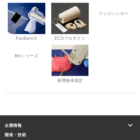
フックハンガー
FasBano’k
ECOプロダクト
Bmシリーズ
病理検体固定
企業情報
開発・技術