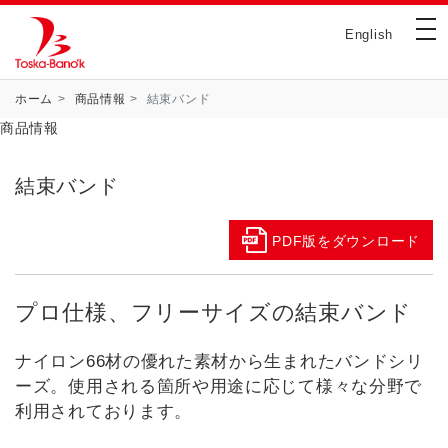
メ
tog
イ
English
ン
コ
ン
パ
ホーム
商品情報
結束バンド
テ
ン
商品情報
ン
く
ツ
ず
に
結束バンド
移
動
PDF版をダウンロード
プロ仕様、フリーサイズの結束バンド
ナイロン66材の優れた素材から生まれたバンドシリ
ーズ。使用される箇所や用途に応じて様々な分野で
利用されております。