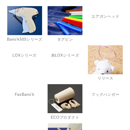
エアガンヘッド
Bano’k503シリーズ
タグピン
LOXシリーズ
糸LOXシリーズ
リリース
FasBano’k
フックハンガー
ECOプロダクト