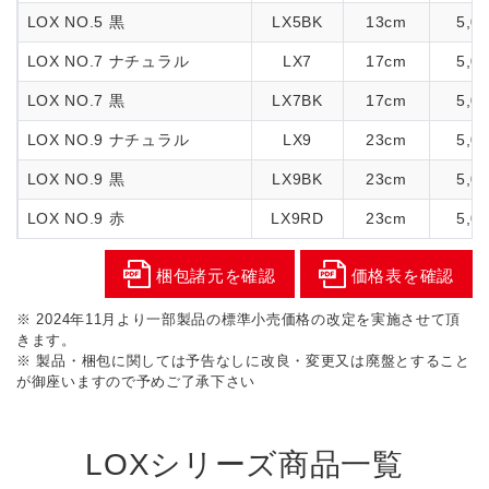
LOX NO.5 黒
LX5BK
13cm
5,0
LOX NO.7 ナチュラル
LX7
17cm
5,0
LOX NO.7 黒
LX7BK
17cm
5,0
LOX NO.9 ナチュラル
LX9
23cm
5,0
LOX NO.9 黒
LX9BK
23cm
5,0
LOX NO.9 赤
LX9RD
23cm
5,0
梱包諸元を確認
価格表を確認
※ 2024年11月より一部製品の標準小売価格の改定を実施させて頂
きます。
※ 製品・梱包に関しては予告なしに改良・変更又は廃盤とすること
が御座いますので予めご了承下さい
LOXシリーズ商品一覧