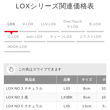
LOXシリーズ関連価格表
One Touch
LOX
V-LOX
LLV-LOX
E-LOX
V-LOX
C-LOX
mini-LOX
チェーンLOX
エラストLOX
HOOK-LOX
この表はスワイプできます
商品名
品番
サイズ
小箱
LOX NO.3 ナチュラル
LX3
8cm
10,
LOX NO.3 黒
LX3BK
8cm
10,
LOX NO.5 ナチュラル
LX5
13cm
5,0